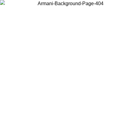
현지 콘텐츠를 보고 온라인으로 구매하려면 거주 중인 국가를 선택하세
요.
국가/지역
계속
United States