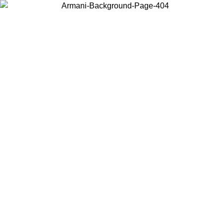
현지 콘텐츠를 보고 온라인으로 구매하려면 거주 중인 국가를 선택하세
요.
국가/지역
계속
United States