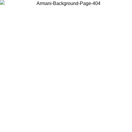
현지 콘텐츠를 보고 온라인으로 구매하려면 거주 중인 국가를 선택하세
요.
국가/지역
계속
United States