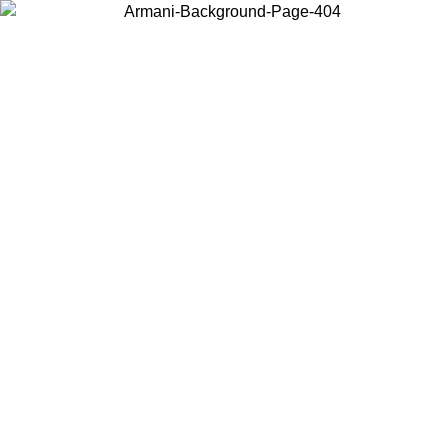
현지 콘텐츠를 보고 온라인으로 구매하려면 거주 중인 국가를 선택하세
요.
국가/지역
계속
United States