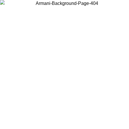
현지 콘텐츠를 보고 온라인으로 구매하려면 거주 중인 국가를 선택하세
요.
국가/지역
계속
United States