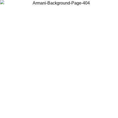
현지 콘텐츠를 보고 온라인으로 구매하려면 거주 중인 국가를 선택하세
요.
국가/지역
계속
United States