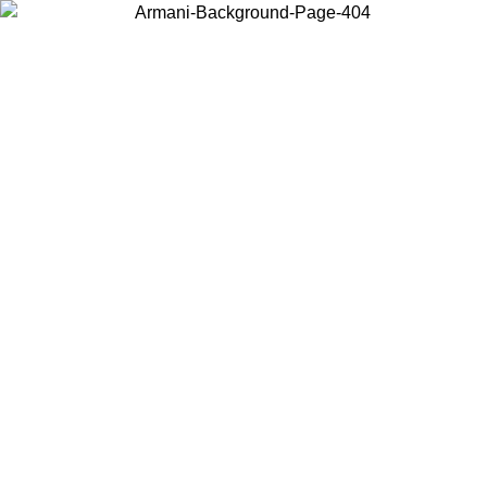
현지 콘텐츠를 보고 온라인으로 구매하려면 거주 중인 국가를 선택하세
요.
국가/지역
계속
United States