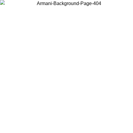
현지 콘텐츠를 보고 온라인으로 구매하려면 거주 중인 국가를 선택하세
요.
국가/지역
계속
United States