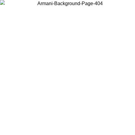
현지 콘텐츠를 보고 온라인으로 구매하려면 거주 중인 국가를 선택하세
요.
국가/지역
계속
United States