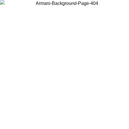
현지 콘텐츠를 보고 온라인으로 구매하려면 거주 중인 국가를 선택하세
요.
국가/지역
계속
United States