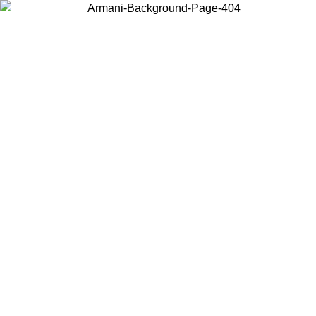
현지 콘텐츠를 보고 온라인으로 구매하려면 거주 중인 국가를 선택하세
요.
국가/지역
계속
United States