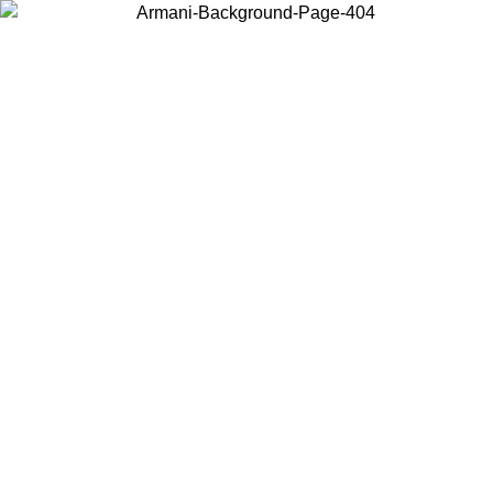
현지 콘텐츠를 보고 온라인으로 구매하려면 거주 중인 국가를 선택하세
요.
국가/지역
계속
United States