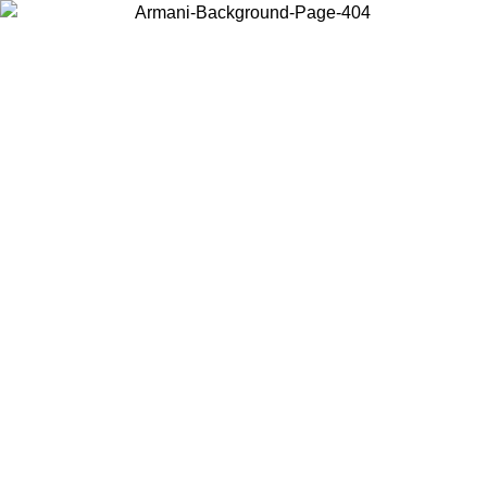
Wählen Sie das Land, in dem Sie sich befinden, um lokale Inhalte zu
sehen und online zu kaufen.
Land/Region
Weiter
United States
Melden sie sich bei ihrem konto an, um k
BIS ZUM 27.08.26
bestellungen über 150€ zu 