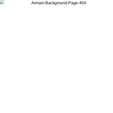
Wählen Sie das Land, in dem Sie sich befinden, um lokale Inhalte zu
sehen und online zu kaufen.
Land/Region
Weiter
United States
Melden sie sich bei ihrem konto an, um kostenlosen ve
M 02.09.26
bestellungen über 140 CHF zu erhalten