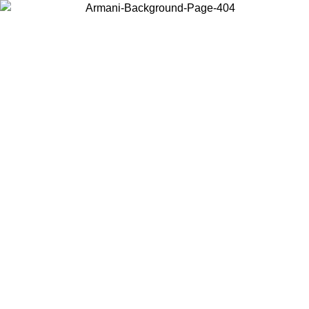
Wählen Sie das Land, in dem Sie sich befinden, um lokale Inhalte zu
sehen und online zu kaufen.
Land/Region
Weiter
United States
Melden sie sich bei ihrem konto an, um kostenlosen versand für
bestellungen über 150 € zu erhalten