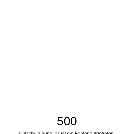
500
Entschuldigung, es ist ein Fehler aufgetreten.