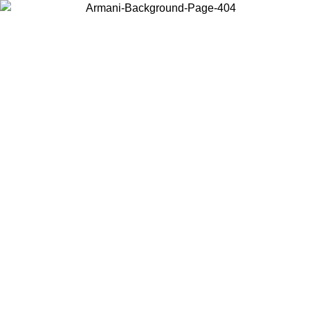
Wählen Sie das Land, in dem Sie sich befinden, um lokale Inhalte zu
sehen und online zu kaufen.
Land/Region
Weiter
United States