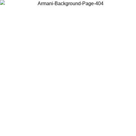
Wählen Sie das Land, in dem Sie sich befinden, um lokale Inhalte zu
sehen und online zu kaufen.
Land/Region
Weiter
United States