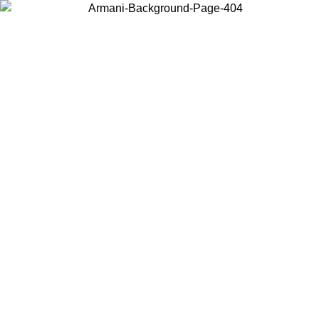
Wählen Sie das Land, in dem Sie sich befinden, um lokale Inhalte zu
sehen und online zu kaufen.
Land/Region
Weiter
United States