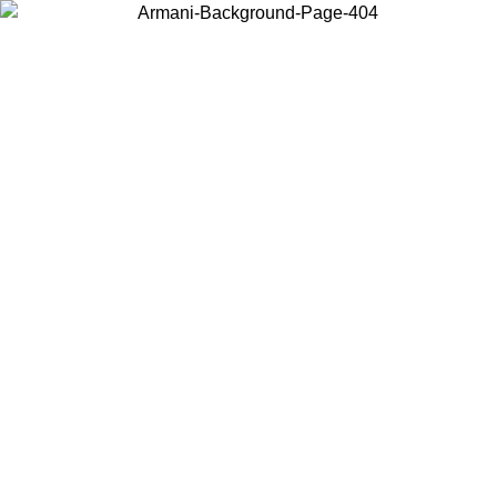
Wählen Sie das Land, in dem Sie sich befinden, um lokale Inhalte zu
sehen und online zu kaufen.
Land/Region
Weiter
United States