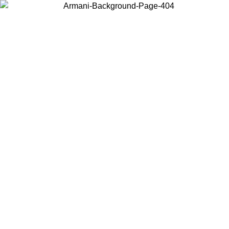
Wählen Sie das Land, in dem Sie sich befinden, um lokale Inhalte zu
sehen und online zu kaufen.
Land/Region
Weiter
United States