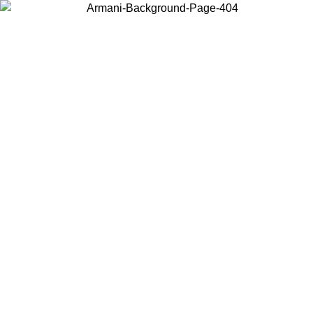
Wählen Sie das Land, in dem Sie sich befinden, um lokale Inhalte zu
sehen und online zu kaufen.
Land/Region
Weiter
United States