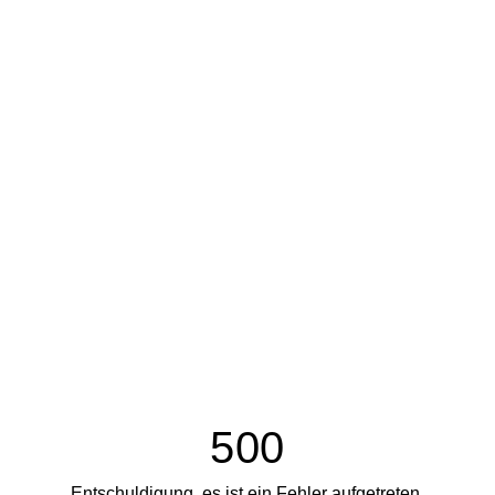
500
Entschuldigung, es ist ein Fehler aufgetreten.