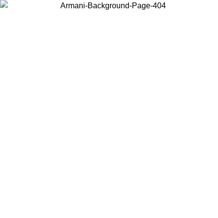
Wählen Sie das Land, in dem Sie sich befinden, um lokale Inhalte zu
sehen und online zu kaufen.
Land/Region
Weiter
United States