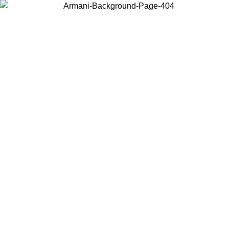
Wählen Sie das Land, in dem Sie sich befinden, um lokale Inhalte zu
sehen und online zu kaufen.
Land/Region
Weiter
United States