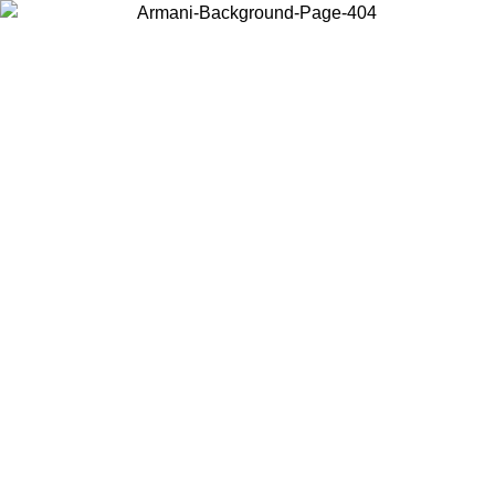
Wählen Sie das Land, in dem Sie sich befinden, um lokale Inhalte zu
sehen und online zu kaufen.
Land/Region
Weiter
United States