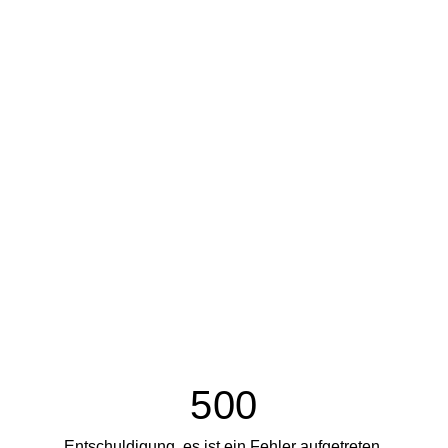
500
Entschuldigung, es ist ein Fehler aufgetreten.