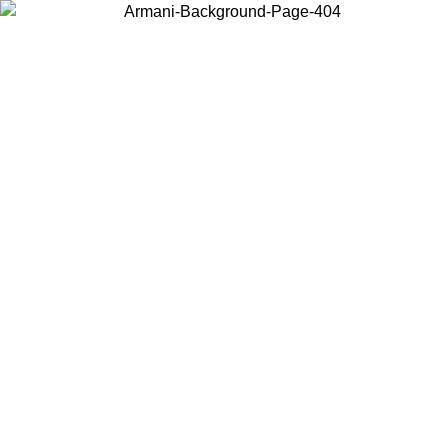
Wählen Sie das Land, in dem Sie sich befinden, um lokale Inhalte zu
sehen und online zu kaufen.
Land/Region
Weiter
United States
Melden sie sich bei ihrem konto an, um kostenlosen versa
 27.08.26
bestellungen über 150 € zu erhalten