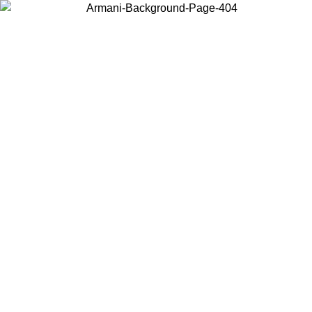
Wählen Sie das Land, in dem Sie sich befinden, um lokale Inhalte zu
sehen und online zu kaufen.
Land/Region
Weiter
United States
Melden sie sich bei ihrem konto an, um kostenlosen versand für bestellunge
über 150 € zu erhalten