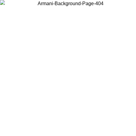
Wählen Sie das Land, in dem Sie sich befinden, um lokale Inhalte zu
sehen und online zu kaufen.
Land/Region
Weiter
United States
Melden sie sich bei ihrem konto an, um kostenlosen versand für bestellunge
über 150 € zu erhalten