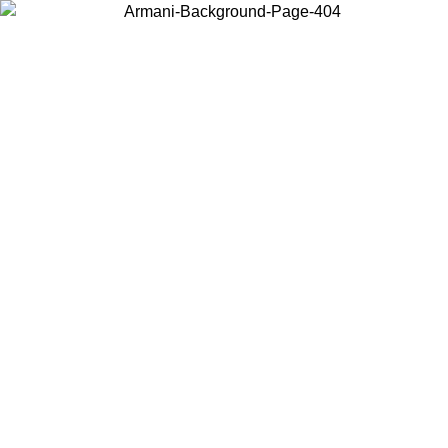
Wählen Sie das Land, in dem Sie sich befinden, um lokale Inhalte zu
sehen und online zu kaufen.
Land/Region
Weiter
United States
Melden sie sich bei ihrem konto an, um kostenlosen versand für bestellunge
über 150 € zu erhalten