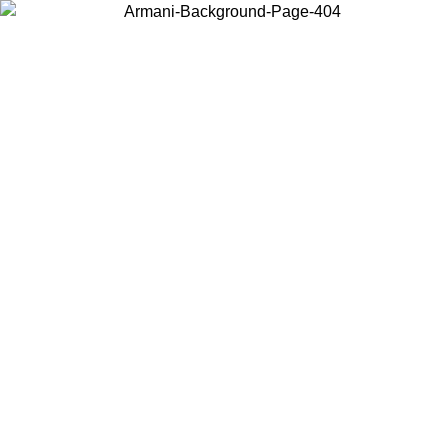
Elija el país en el que se encuentra para ver el contenido local y
comprar en línea.
País/Región
Continuar
United States