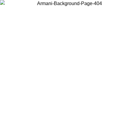
Elija el país en el que se encuentra para ver el contenido local y
comprar en línea.
País/Región
Continuar
United States