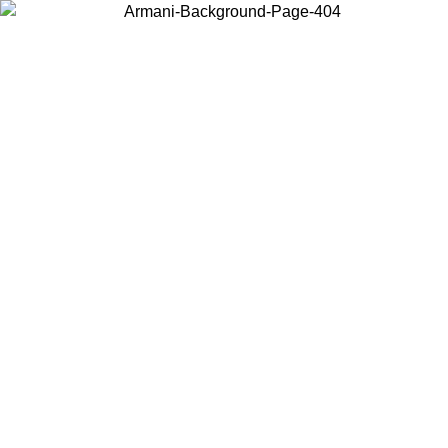
Elija el país en el que se encuentra para ver el contenido local y comprar
en línea.
País/Región
Continuar
United States
Acceda a tu cuenta para obtener el envío gratuito en pedidos
superiores a 150€