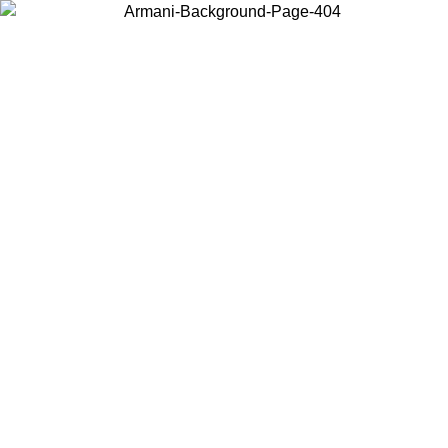
Elija el país en el que se encuentra para ver el contenido local y comprar
en línea.
País/Región
Continuar
United States
REBAJAS PRIMAVERA VERANO HASTA EL 30/08/2026