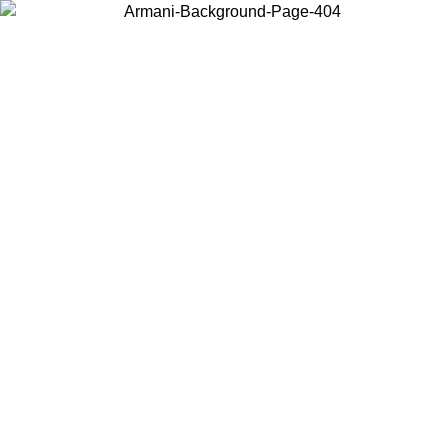
Elija el país en el que se encuentra para ver el contenido local y comprar
en línea.
País/Región
Continuar
United States
Acceda a tu cuenta para obtener el envío gra
TA EL 30/08/2026
superiores a 150€