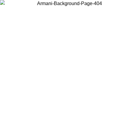
Elija el país en el que se encuentra para ver el contenido local y comprar
en línea.
País/Región
Continuar
United States
Acceda a tu cuenta para obtener el envío gratuito en pedidos
/08/2026
superiores a 150€