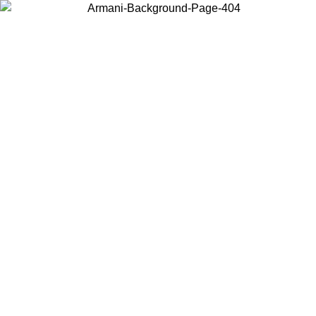
Elija el país en el que se encuentra para ver el contenido local y comprar
en línea.
País/Región
Continuar
United States
Acceda a tu cuenta para obtener el enví
ASTA EL 30/08/2026
superiores a 150€