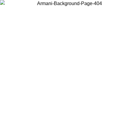
Elija el país en el que se encuentra para ver el contenido local y
comprar en línea.
País/Región
Continuar
United States
Acceda a tu cuenta para obtener el envío gratuito en pedidos
superiores a 150€