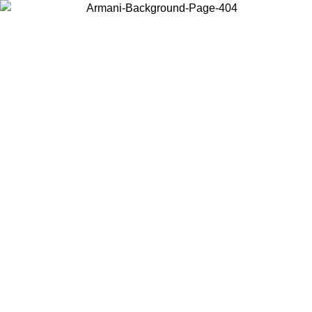
Elija el país en el que se encuentra para ver el contenido local y
comprar en línea.
País/Región
Continuar
United States
Acceda a tu cuenta para obtener el envío gratuito en
L 31/08/2026
superiores a 150€