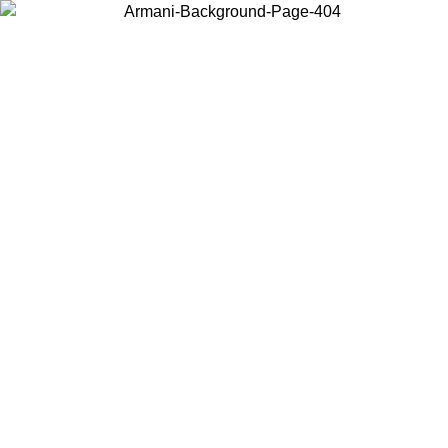
Elija el país en el que se encuentra para ver el contenido local y
comprar en línea.
País/Región
Continuar
United States
Acceda a tu cuenta para obtener el envío gratuito en pedidos superiores a
150€