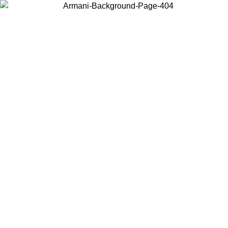
Elija el país en el que se encuentra para ver el contenido local y
comprar en línea.
País/Región
Continuar
United States
Acceda a tu cuenta para obtener el envío gratuito en pedidos superiores a
150€