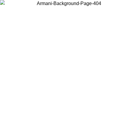
Elija el país en el que se encuentra para ver el contenido local y
comprar en línea.
País/Región
Continuar
United States
Acceda a tu cuenta para obtener el envío gratuito en pedidos superiores a
150€