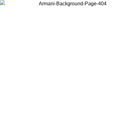
Elija el país en el que se encuentra para ver el contenido local y
comprar en línea.
País/Región
Continuar
United States
Acceda a tu cuenta para obtener el envío gratuito en pedidos superiores a
150€