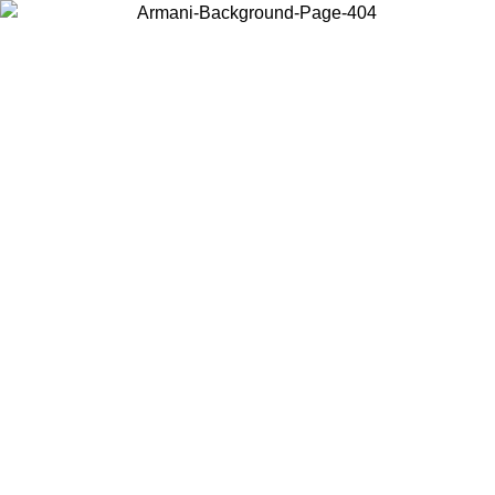
Elija el país en el que se encuentra para ver el contenido local y
comprar en línea.
País/Región
Continuar
United States
Acceda a tu cuenta para obtener el envío gratuito en pedidos superiores a
150€