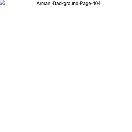
Elija el país en el que se encuentra para ver el contenido local y
comprar en línea.
País/Región
Continuar
United States
Acceda a tu cuenta para obtener el envío gratuito en pedidos superiores a
150€