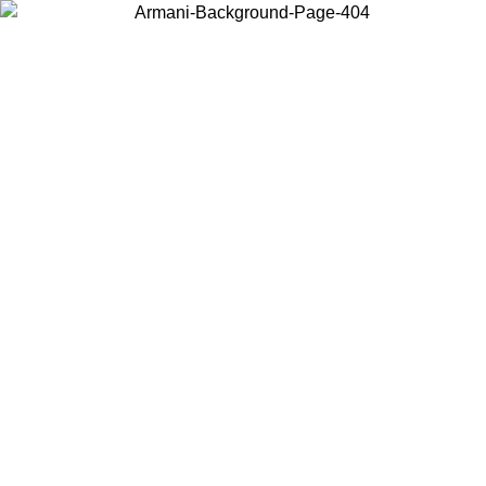
Elija el país en el que se encuentra para ver el contenido local y
comprar en línea.
País/Región
Continuar
United States
Acceda a tu cuenta para obtener el envío gratuito en pedidos superiores a
150€