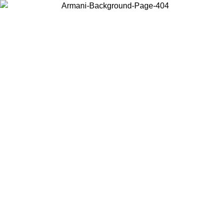
Elija el país en el que se encuentra para ver el contenido local y
comprar en línea.
País/Región
Continuar
United States
Acceda a tu cuenta para obtener el envío gratuito en pedidos superiores a
150€