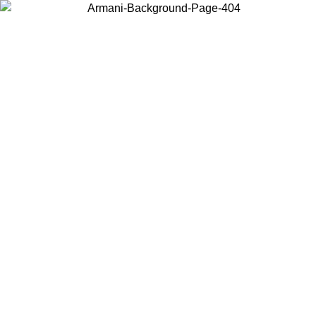
Acceda a su cuenta para obtener el envío estándar gratuito en
pedidos superiores a $150