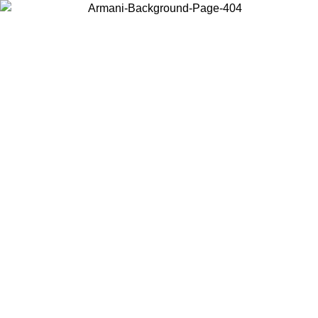
Acceda a su cuenta para obtener el envío estándar gratuito en
pedidos superiores a $150